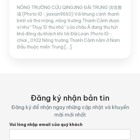
NÔNG TRƯỜNG CỪU QINGJING ĐÀI TRUNG 清境農
場 (Photo IG：jiaxian9660) Với khung cảnh thanh
bình và thơ mộng, nông trường Thanh Cảnh được
ví như “Thụy Sĩ thu nhỏ” của châu Á đang thu hút
khá đông du khách khi tới Đài Loan. Photo IG：
chiai_0102 Nông trường Thanh Cảnh nằm ở Nam
Đầu thuộc miền Trung […]
Đăng ký nhận bản tin
Đăng ký để nhận ngay những cập nhật và khuyến
mãi mới nhất
Vui lòng nhập email của quý khách