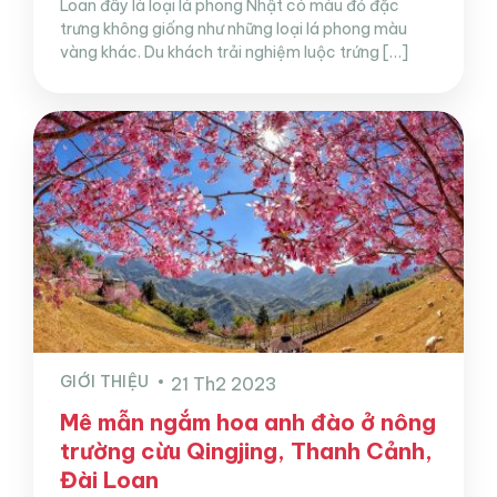
Loan đây là loại lá phong Nhật có màu đỏ đặc
trưng không giống như những loại lá phong màu
vàng khác. Du khách trải nghiệm luộc trứng […]
GIỚI THIỆU
21 Th2 2023
Mê mẫn ngắm hoa anh đào ở nông
trường cừu Qingjing, Thanh Cảnh,
Đài Loan