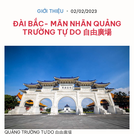
GIỚI THIỆU
02/02/2023
ĐÀI BẮC- MÃN NHÃN QUẢNG
TRƯỜNG TỰ DO 自由廣場
QUẢNG TRƯỜNG TỰ DO 自由廣場