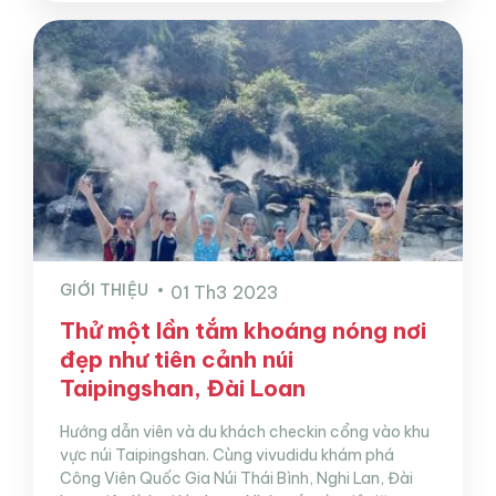
GIỚI THIỆU
01 Th3 2023
Thử một lần tắm khoáng nóng nơi
đẹp như tiên cảnh núi
Taipingshan, Đài Loan
Hướng dẫn viên và du khách checkin cổng vào khu
vực núi Taipingshan. Cùng vivudidu khám phá
Công Viên Quốc Gia Núi Thái Bình, Nghi Lan, Đài