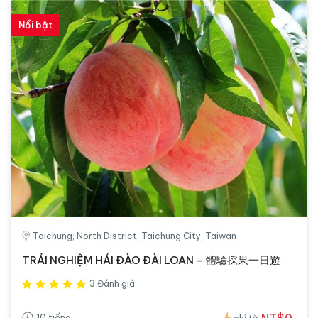
Nổi bật
Taichung, North District, Taichung City, Taiwan
TRẢI NGHIỆM HÁI ĐÀO ĐÀI LOAN – 體驗採果一日遊
3 Đánh giá
NT$0
10 tiếng