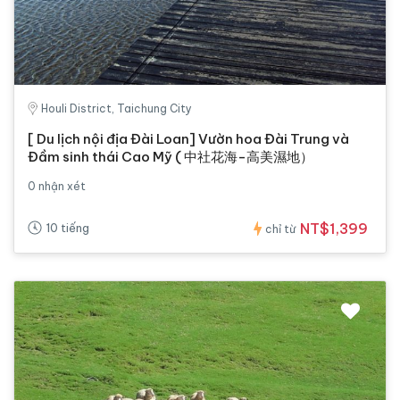
Houli District, Taichung City
[ Du lịch nội địa Đài Loan] Vườn hoa Đài Trung và
Đầm sinh thái Cao Mỹ ( 中社花海-高美濕地）
0 nhận xét
NT$1,399
10 tiếng
chỉ từ