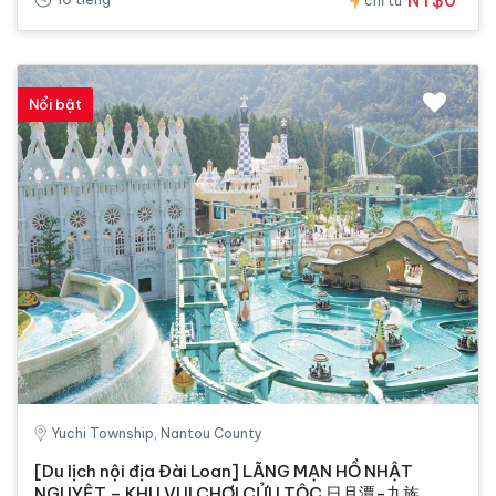
chỉ từ
Nổi bật
Yuchi Township, Nantou County
[Du lịch nội địa Đài Loan] LÃNG MẠN HỒ NHẬT
NGUYỆT – KHU VUI CHƠI CỬU TỘC 日月潭-九族