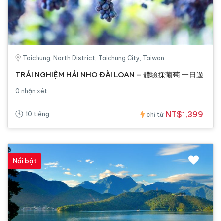
Taichung, North District, Taichung City, Taiwan
TRẢI NGHIỆM HÁI NHO ĐÀI LOAN – 體驗採葡萄 一日遊
0 nhận xét
NT$1,399
10 tiếng
chỉ từ
Nổi bật