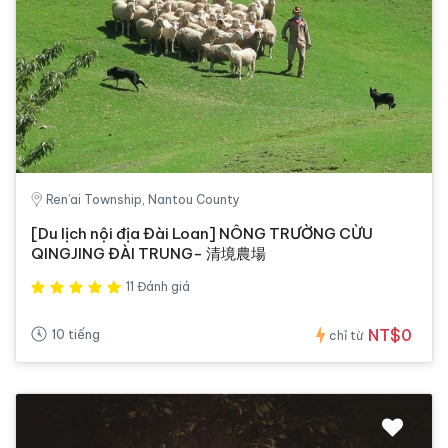
Ren’ai Township, Nantou County
[Du lịch nội địa Đài Loan] NÔNG TRƯỜNG CỪU
QINGJING ĐÀI TRUNG- 清境農場
11 Đánh giá
NT$0
10 tiếng
chỉ từ