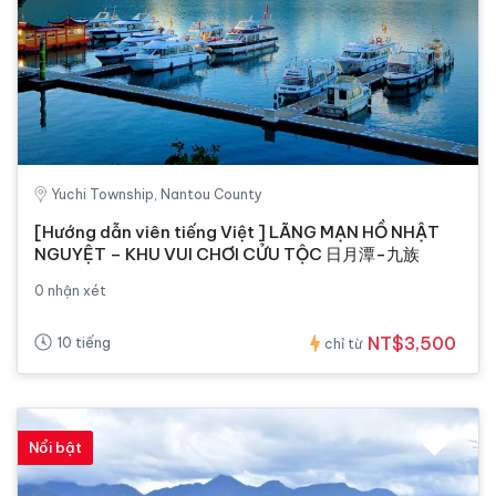
Yuchi Township, Nantou County
[Hướng dẫn viên tiếng Việt ] LÃNG MẠN HỒ NHẬT
NGUYỆT – KHU VUI CHƠI CỬU TỘC 日月潭-九族
0 nhận xét
NT$3,500
10 tiếng
chỉ từ
Nổi bật