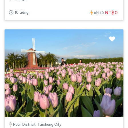
NT$0
10 tiếng
chỉ từ
Houli District, Taichung City