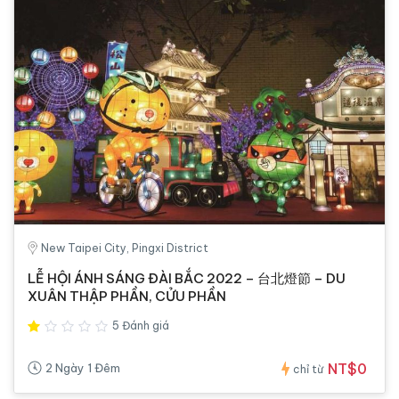
New Taipei City, Pingxi District
LỄ HỘI ÁNH SÁNG ĐÀI BẮC 2022 – 台北燈節 – DU
XUÂN THẬP PHẦN, CỬU PHẦN
5 Đánh giá
NT$0
2 Ngày 1 Đêm
chỉ từ