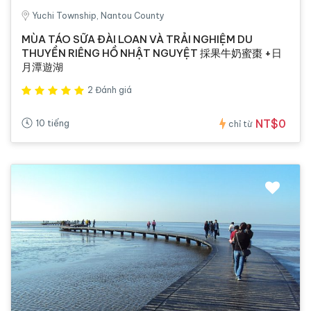
Yuchi Township, Nantou County
MÙA TÁO SỮA ĐÀI LOAN VÀ TRẢI NGHIỆM DU
THUYỀN RIÊNG HỒ NHẬT NGUYỆT 採果牛奶蜜棗 +日
月潭遊湖
2 Đánh giá
NT$0
10 tiếng
chỉ từ