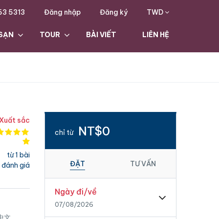
63 5313
Đăng nhập
Đăng ký
TWD
SẠN
TOUR
BÀI VIẾT
LIÊN HỆ
Xuất sắc
NT$0
chỉ từ
từ 1 bài
ĐẶT
TƯ VẤN
đánh giá
Ngày đi/về
07/08/2026
 中文