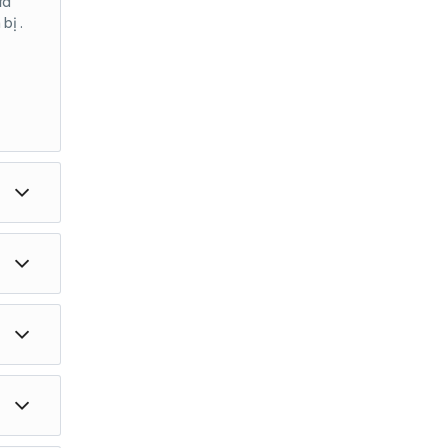
ửa
bị .
út .
à
 mình
iểm
ê mệt
n đến
rong
Nếu