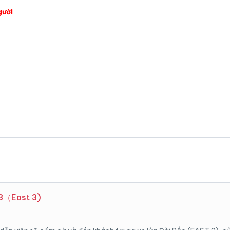
gười
 3（East 3)