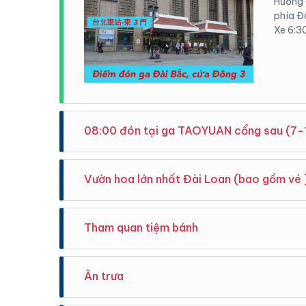
Hướng 
phía Đô
Xe 6:3
08:00 đón tại ga TAOYUAN cổng sau (7-
Hướng d
Vườn hoa lớn nhất Đài Loan (bao gồm vé 
Xe 7:3
Đây là 
Tham quan tiệm bánh
Lan. N
vào kh
tuyệt 
Chương
bởi sự
Ăn trưa
bánh nổ
vườn t
khoảng