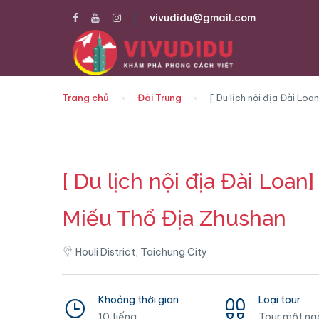
vivudidu@gmail.com
Trang chủ
Đài Trung
[ Du lịch nội địa Đài Lo
[ Du lịch nội địa Đài Loan
Miếu Thổ Địa Zhushan
Houli District, Taichung City
Khoảng thời gian
Loại tour
10 tiếng
Tour một ng