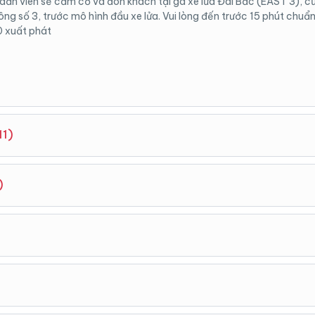
dẫn viên sẽ cầm cờ và đón khách tại ga xe lửa Đài Bắc (EAST 3), c
ng số 3, trước mô hình đầu xe lửa. Vui lòng đến trước 15 phút chuẩn 
0 xuất phát
11)
ẫn viên đón khách tại ga Đào Viên ( 7-11) , vui lòng đến trước 15 ph
)
0 xuất phát.
vườn hoa tulip lớn nhất tại Đài Loan, giống hoa được nhập khẩu từ H
goài ra còn có rất nhiều loài hoa khác nhau để du khách có thể hoà
ông khí Tết.Cánh đồng hoa Zhongshe nằm ở Đài Trung là một địa đ
vời không thể bỏ lỡ dành cho những người yêu hoa.. Ở đây bạn sẽ m
 trình tour sẽ cho quý khách tham quan, mua quà lưu niệm tại tiệm
 lãng mạn với nhiều loài hoa đầy màu sắc và tùy thuộc vào ngày bạ
i tiếng ở Đài Trung.
hì hoa nở vào các tháng khác nhau. VD: Bạn có thể thấy hoa tulip t
 từ tháng 1 - 3 và hoa hướng dương trong khoảng từ tháng 5 - 10. 