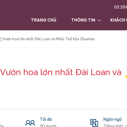
02 25
TRANG CHỦ
THÔNG TIN
KHÁCH 
an] Vườn hoa lớn nhất Đài Loan và Miếu Thổ Địa Zhushan
] Vườn hoa lớn nhất Đài Loan và
Tối đa
Ngôn ngữ
ày
30 người
Tiếng Việt,