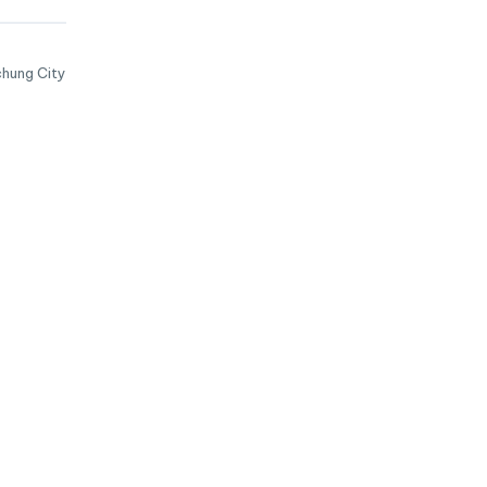
để
ichung City