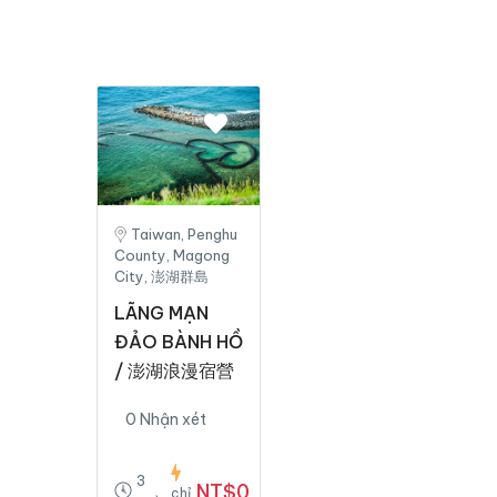
Taiwan, Penghu
County, Magong
City, 澎湖群島
LÃNG MẠN
ĐẢO BÀNH HỒ
/ 澎湖浪漫宿營
0 Nhận xét
3
NT$0
chỉ