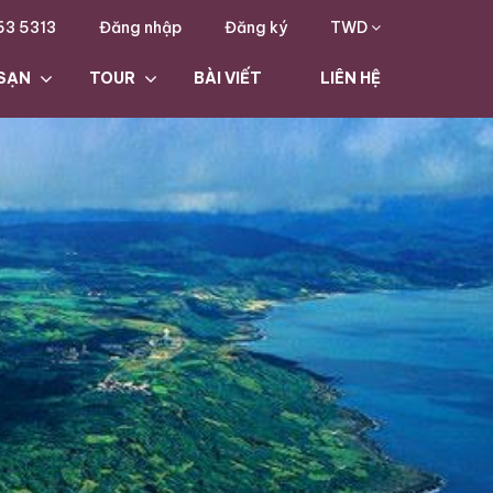
63 5313
Đăng nhập
Đăng ký
TWD
SẠN
TOUR
BÀI VIẾT
LIÊN HỆ