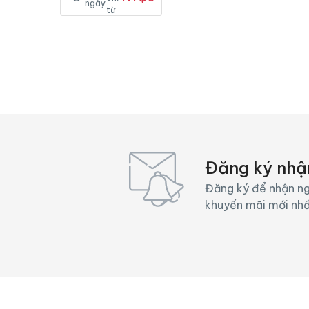
ngày
từ
Đăng ký nhậ
Đăng ký để nhận ng
khuyến mãi mới nh