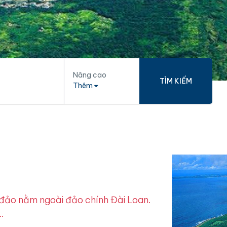
Nâng cao
TÌM KIẾM
Thêm
 đảo nằm ngoài đảo chính Đài Loan.
…