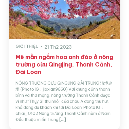
GIỚI THIỆU
21 Th2 2023
Mê mẫn ngắm hoa anh đào ở nông
trường cừu Qingjing, Thanh Cảnh,
Đài Loan
NÔNG TRƯỜNG CỪU QINGJING ĐÀI TRUNG 清境農
場 (Photo IG：jiaxian9660) Với khung cảnh thanh
bình và thơ mộng, nông trường Thanh Cảnh được
ví như “Thụy Sĩ thu nhỏ” của châu Á đang thu hút
khá đông du khách khi tới Đài Loan. Photo IG：
chiai_0102 Nông trường Thanh Cảnh nằm ở Nam
Đầu thuộc miền Trung […]