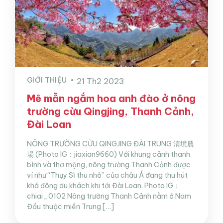
GIỚI THIỆU
21 Th2 2023
Mê mẫn ngắm hoa anh đào ở nông
trường cừu Qingjing, Thanh Cảnh,
Đài Loan
NÔNG TRƯỜNG CỪU QINGJING ĐÀI TRUNG 清境農
場 (Photo IG：jiaxian9660) Với khung cảnh thanh
bình và thơ mộng, nông trường Thanh Cảnh được
ví như “Thụy Sĩ thu nhỏ” của châu Á đang thu hút
khá đông du khách khi tới Đài Loan. Photo IG：
chiai_0102 Nông trường Thanh Cảnh nằm ở Nam
Đầu thuộc miền Trung […]