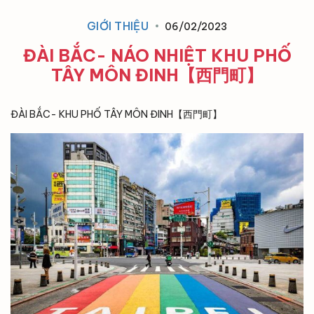
GIỚI THIỆU
06/02/2023
ĐÀI BẮC- NÁO NHIỆT KHU PHỐ
TÂY MÔN ĐINH【西門町】
ĐÀI BẮC- KHU PHỐ TÂY MÔN ĐINH【西門町】