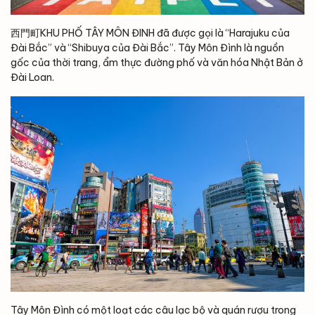
西門町KHU PHỐ TÂY MÔN ĐINH đã được gọi là “Harajuku của
Đài Bắc” và “Shibuya của Đài Bắc”. Tây Môn Đình là nguồn
gốc của thời trang, ẩm thực đường phố và văn hóa Nhật Bản ở
Đài Loan.
Tây Môn Đình có một loạt các câu lạc bộ và quán rượu trong