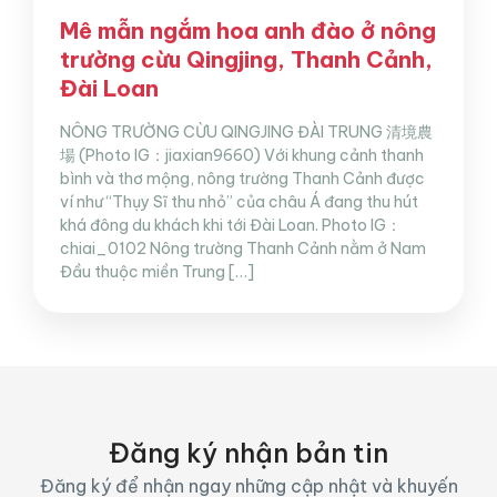
Mê mẫn ngắm hoa anh đào ở nông
trường cừu Qingjing, Thanh Cảnh,
Đài Loan
NÔNG TRƯỜNG CỪU QINGJING ĐÀI TRUNG 清境農
場 (Photo IG：jiaxian9660) Với khung cảnh thanh
bình và thơ mộng, nông trường Thanh Cảnh được
ví như “Thụy Sĩ thu nhỏ” của châu Á đang thu hút
khá đông du khách khi tới Đài Loan. Photo IG：
chiai_0102 Nông trường Thanh Cảnh nằm ở Nam
Đầu thuộc miền Trung […]
Đăng ký nhận bản tin
Đăng ký để nhận ngay những cập nhật và khuyến