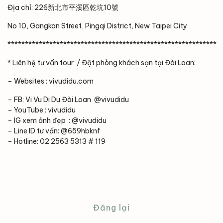
Địa chỉ: 226新北市平溪區乾坑10號
No 10, Gangkan Street, Pingqi District, New Taipei City
************************************************************
* Liên hệ tư vấn tour / Đặt phòng khách sạn tại Đài Loan:
– Websites : vivudidu.com
– FB: Vi Vu Di Du Đài Loan @vivudidu
– YouTube : vivudidu
– IG xem ảnh đẹp : @vivudidu
– Line ID tư vấn: @659hbknf
– Hotline: 02 2563 5313 # 119
Đăng lại