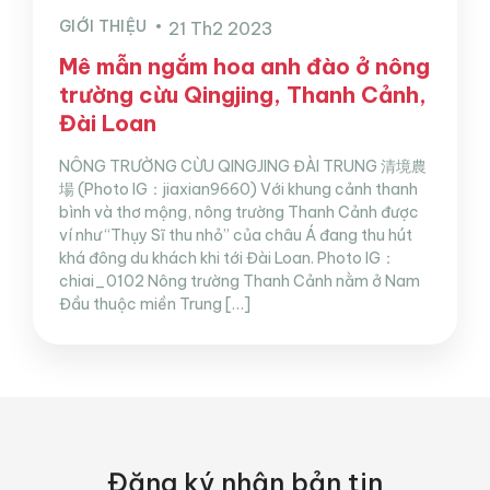
GIỚI THIỆU
21 Th2 2023
Mê mẫn ngắm hoa anh đào ở nông
trường cừu Qingjing, Thanh Cảnh,
Đài Loan
NÔNG TRƯỜNG CỪU QINGJING ĐÀI TRUNG 清境農
場 (Photo IG：jiaxian9660) Với khung cảnh thanh
bình và thơ mộng, nông trường Thanh Cảnh được
ví như “Thụy Sĩ thu nhỏ” của châu Á đang thu hút
khá đông du khách khi tới Đài Loan. Photo IG：
chiai_0102 Nông trường Thanh Cảnh nằm ở Nam
Đầu thuộc miền Trung […]
Đăng ký nhận bản tin