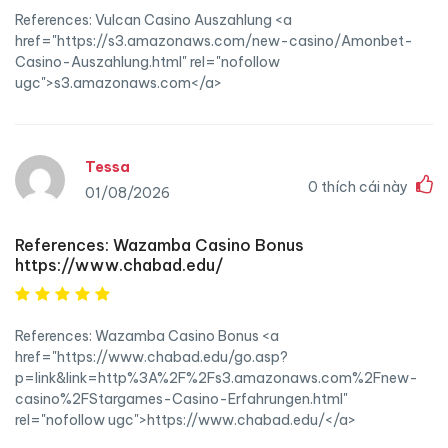
References: Vulcan Casino Auszahlung <a
href="https://s3.amazonaws.com/new-casino/Amonbet-
Casino-Auszahlung.html" rel="nofollow
ugc">s3.amazonaws.com</a>
Tessa
0
thích cái này
01/08/2026
References: Wazamba Casino Bonus
https://www.chabad.edu/
References: Wazamba Casino Bonus <a
href="https://www.chabad.edu/go.asp?
p=link&link=http%3A%2F%2Fs3.amazonaws.com%2Fnew-
casino%2FStargames-Casino-Erfahrungen.html"
rel="nofollow ugc">https://www.chabad.edu/</a>