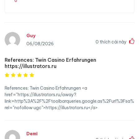
0
Guy
0
thích cái này
06/08/2026
References: Twin Casino Erfahrungen
https://illustrators.ru
References: Twin Casino Erfahrungen <a
href="https://illustrators.ru/away?
link=http%3A%2F%2Ftoolbarqueries.google.as%2Furl%3Fsa%3
rel="nofollow ugc">https://illustrators.ru</a>
Demi