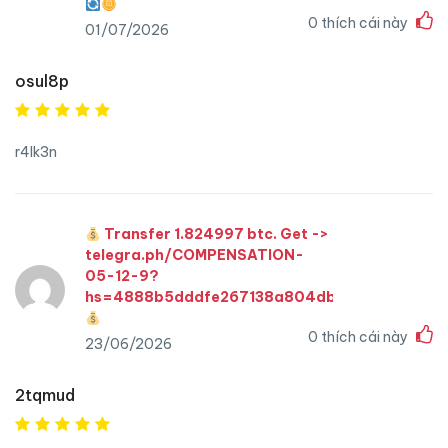
0
thích cái này
01/07/2026
osul8p
r4lk3n
Transfer 1.824997 btc. Get ->
telegra.ph/COMPENSATION-
05-12-9?
hs=4888b5dddfe267138a804db4fcc0adc4&
0
thích cái này
23/06/2026
2tqmud