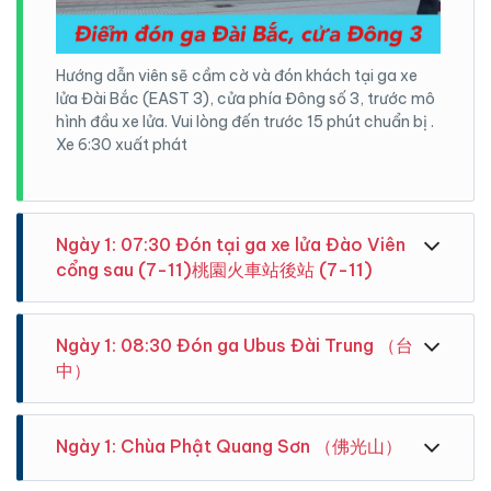
Hướng dẫn viên sẽ cầm cờ và đón khách tại ga xe
lửa Đài Bắc (EAST 3), cửa phía Đông số 3, trước mô
hình đầu xe lửa. Vui lòng đến trước 15 phút chuẩn bị .
Xe 6:30 xuất phát
Ngày 1: 07:30 Đón tại ga xe lửa Đào Viên
cổng sau (7-11)桃園火車站後站 (7-11)
Ngày 1: 08:30 Đón ga Ubus Đài Trung （台
中）
Ngày 1: Chùa Phật Quang Sơn （佛光山）