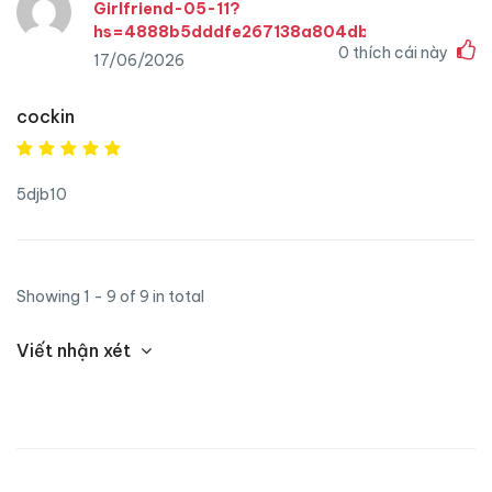
Girlfriend-05-11?
hs=4888b5dddfe267138a804db4fcc0adc4&
0
thích cái này
17/06/2026
cockin
5djb10
Showing 1 - 9 of 9 in total
Viết nhận xét