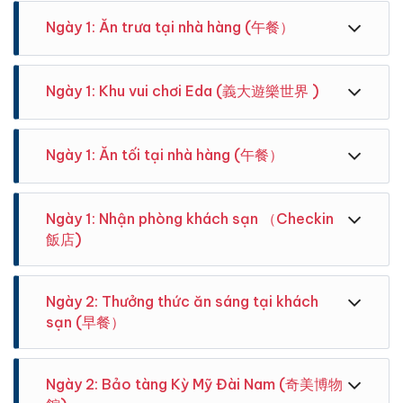
Ngày 1: Ăn trưa tại nhà hàng (午餐）
Ăn trưa tại nhà hàng theo chương trình.
Ngày 1: Khu vui chơi Eda (義大遊樂世界 )
Ngày 1: Ăn tối tại nhà hàng (午餐）
Hướng dẫn viên đón khách tại ga xe U-Bus Đài
Hướng dẫn viên đón khách tại ga Đào Viên ( 7-11) ,
Phật Quang Sơn là bảo tàng Phật Giáo lớn nhất Đài
Trung, vui lòng đến trước 15 phút . Xe 8:30 xuất phát.
vui lòng đến trước 15 phút . Xe 7:30 xuất phát.
Loan tại Cao Hùng.
Ăn tối tại nhà hàng theo chương trình.
Ngày 1: Nhận phòng khách sạn （Checkin
飯店)
Sau khi ăn tối quý khách sẽ nhận phòng tại khách
Ngày 2: Thưởng thức ăn sáng tại khách
sạn.
sạn (早餐）
Bao gồm vé vui chơi không giới hạn
Ngày 2: Bảo tàng Kỳ Mỹ Đài Nam (奇美博物
Thế giới giải trí E-DA, Cao Hùng, Đài Loan, E-DA là