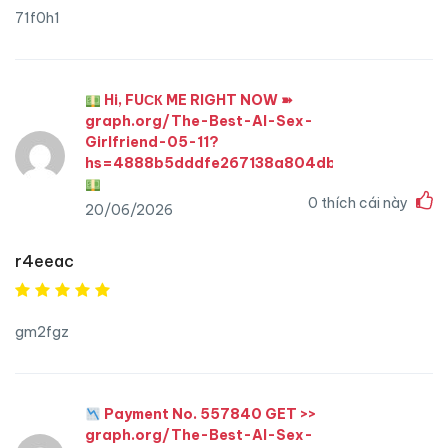
71f0h1
Hi, FUСК ME RIGHT NOW ➽
graph.org/The-Best-AI-Sex-
Girlfriend-05-11?
hs=4888b5dddfe267138a804db4fcc0adc4&
0
thích cái này
20/06/2026
r4eeac
gm2fgz
Payment No. 557840 GET >>
graph.org/The-Best-AI-Sex-