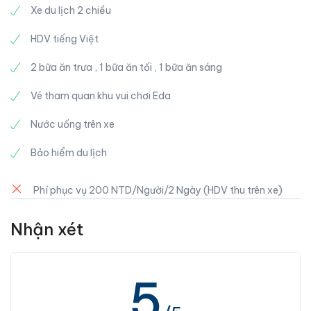
Nhà hát Opera Đài Trung do kiến trúc sư Toyo Ito
Xe du lịch 2 chiều
thiết kế, lấy ý tưởng từ “nhà hang”, “nhà lỗ” của loài
người thời tiền sử, trở thành tòa kiến trúc tường uốn
HDV tiếng Việt
lượn, máng dốc độc đáo có một không hai trên thế
2 bữa ăn trưa , 1 bữa ăn tối , 1 bữa ăn sáng
giới. Do quá trình thi công vô cùng phức tạp nên
được truyền thông quốc tế vinh danh nằm trong “9
Vé tham quan khu vui chơi Eda
biểu tượng mới của thế giới”.
Nước uống trên xe
Bảo hiểm du lịch
Phí phục vụ 200 NTD/Người/2 Ngày (HDV thu trên xe)
Nhận xét
5