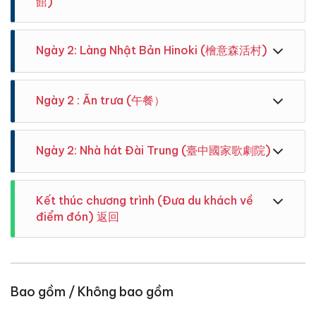
館)
khu công viên giải trí theo chủ đề lớn nhất ở miền
nam Đài Loan. Đây là công viên theo chủ đề duy
nhất ở Đài Loan có khung cảnh Hy Lạp.Công viên
Ngày 2: Làng Nhật Bản Hinoki (檜意森活村)
được chia thành ba khu vực chủ đề: Trò chơi cảm
giác mạnh, Thành phố núi Santorini và Lâu đài thành
Troy. Số lượng các cơ sở vui chơi giải trí hiện đang
đứng đầu số 1 tại Đài Loan, ngoài ra còn có một buổi
Ngày 2 : Ăn trưa (午餐）
biểu diễn tuyệt vời.
Ăn trưa tại nhà hàng theo chương trình
Ngày 2: Nhà hát Đài Trung (臺中國家歌劇院)
Kết thúc chương trình (Đưa du khách về
Ｃhụp hình bên ngoài Bảo Tàng Đài Nam , Nổi tiếng
điểm đón) 返回
với vẻ đẹp tựa bức tranh Châu Âu giữa lòng thành
phố Đài Nam, bảo tàng Chimei với lối kiến trúc hiện
đại, mang hơi thở Châu Âu rõ.
Hướng dẫn viên Vivudidu cảm ơn và chia tay quí
khách, hẹn gặp lại quí khách trong tour gần nhất.
Kính chúc sức khoẻ .
Bao gồm / Không bao gồm