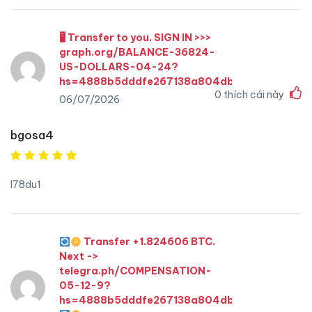
🖥 Transfer to you. SIGN IN >>>
graph.org/BALANCE-36824-
US-DOLLARS-04-24?
hs=4888b5dddfe267138a804db4fcc0adc4&
0
thích cái này
06/07/2026
bgosa4
l78du1
Transfer +1.824606 BTC.
Next ->
telegra.ph/COMPENSATION-
05-12-9?
hs=4888b5dddfe267138a804db4fcc0adc4&