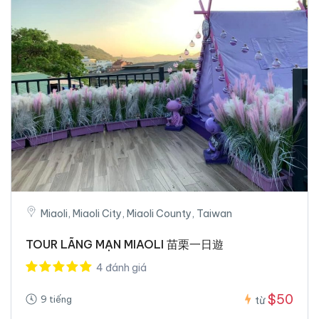
Miaoli, Miaoli City, Miaoli County, Taiwan
TOUR LÃNG MẠN MIAOLI 苗栗一日遊
4 đánh giá
$50
9 tiếng
từ