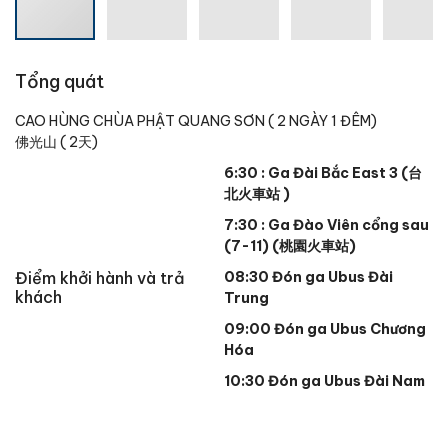
Tổng quát
CAO HÙNG CHÙA PHẬT QUANG SƠN ( 2 NGÀY 1 ĐÊM)
佛光山 ( 2天)
6:30 : Ga Đài Bắc East 3 (
台
北火車站
)
7:30 : Ga Đào Viên cổng sau
(7-11) (桃園火車站)
Điểm khởi hành và trả
08:30 Đón ga Ubus Đài
khách
Trung
09:00 Đón ga Ubus Chương
Hóa
10:30 Đón ga Ubus Đài Nam