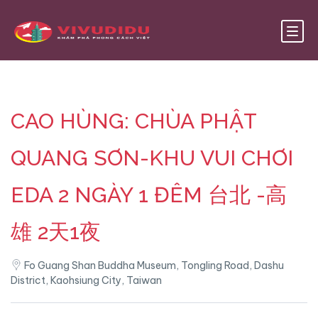
CAO HÙNG: CHÙA PHẬT
QUANG SƠN-KHU VUI CHƠI
EDA 2 NGÀY 1 ĐÊM 台北 -高
雄 2天1夜
Fo Guang Shan Buddha Museum, Tongling Road, Dashu
District, Kaohsiung City, Taiwan