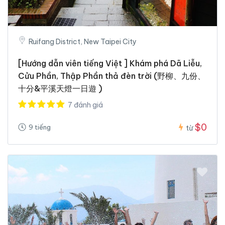
Ruifang District, New Taipei City
[Hướng dẫn viên tiếng Việt ] Khám phá Dã Liễu,
Cửu Phần, Thập Phần thả đèn trời (野柳、九份、
十分&平溪天燈一日遊 )
7 đánh giá
$0
9 tiếng
từ