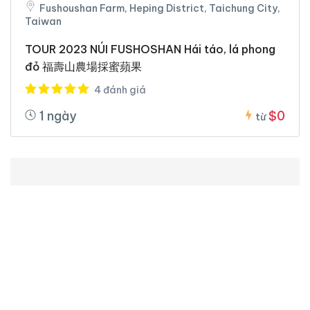
Fushoushan Farm, Heping District, Taichung City,
Taiwan
TOUR 2023 NÚI FUSHOSHAN Hái táo, lá phong
đỏ 福壽山農場採蜜蘋果
4 đánh giá
1 ngày
$0
từ
Đăng ký nhận bản tin
Đăng ký để nhận ngay những cập nhật và khuyến
mãi mới nhất
Vui lòng nhập email của quý khách