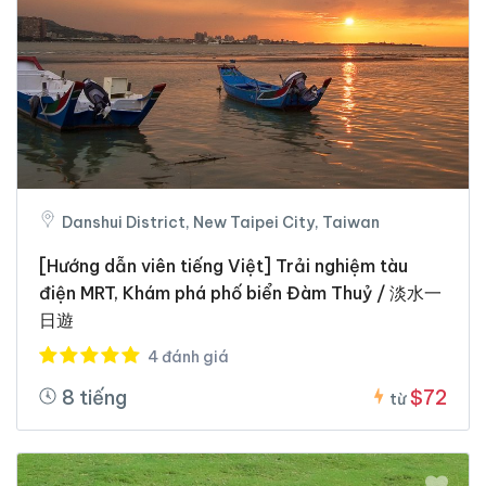
Danshui District, New Taipei City, Taiwan
[Hướng dẫn viên tiếng Việt] Trải nghiệm tàu
điện MRT, Khám phá phố biển Đàm Thuỷ / 淡水一
日遊
4 đánh giá
8 tiếng
$72
từ