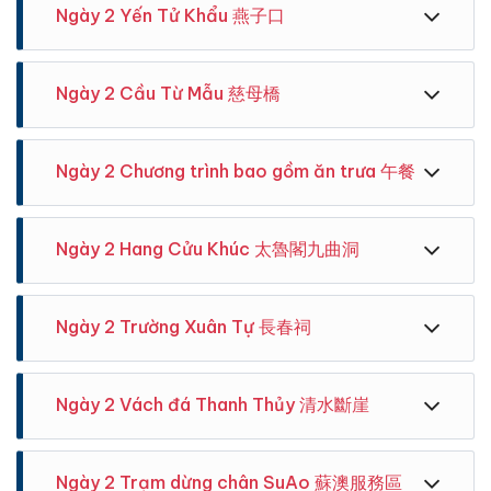
Ngày 2 Yến Tử Khẩu 燕子口
lửa Đài Bắc, cửa phía Đông số 3 (East 3) , trước đầu
xe lửa, quí khách vui lòng đến trước 15 phút để
chuẩn bị .
[Trạm dừng chân TCC DaKa]
Ngày 2 Cầu Từ Mẫu 慈母橋
Điểm dừng đầu tiên trên hành trình là Trạm dừng
chân TCC DaKa với bức tường DaKa nổi tiếng và
quán Starbucks duy nhất ở Đài Loan có cửa hàng
trong khu vực nhà máy xi măng, điểm check-in chụp
Ngày 2 Chương trình bao gồm ăn trưa 午餐
Trên đường đến Hoa Liên, Quý khách có thể nghỉ
hình thường thấy trên các mạng xã hội gần đây. Nơi
ngơi trên xe hoặc thưởng ngoạn cảnh đẹp dọc hai
đây, còn có những quầy hàng, bày bán đồ ăn vặt và
bên đường, xuyên quan đường hầm Tuyết Sơn dài
những món đồ thủ công mang nhiều nét đẹp độc
nhất Đài Loan, từ trên xe có thể nhìn thấy toàn bộ
Ngày 2 Hang Cửu Khúc 太魯閣九曲洞
đáo của Hoa Liên, khiến du khách thích thú.
khung cảnh mục đồng xanh tươi, rộng lớn của Nghi
[Đường mòn Shakadang]
Lan, khiến lòng người thư thái, sảng khoái.Nằm cạnh
Điểm tiếp theo Vườn quốc gia Taroko nổi tiếng thế
lối vào quốc lộ Trung Hằng, có chiều cao 60 m, là
Ngày 2 Trường Xuân Tự 長春祠
giới, từ Cổng chào đến Thiên Tường, du khách sẽ đi
công trình kỷ niệm sự khai thông giữa phía Tây và
qua con đường dài tầm 20 km uốn lượn qua những
Đông Đài Loan.
[Yến Tử Khẩu]
vách đá cẩm thạch dựng đứng và các đường hầm
Một sự kiện mang tính lịch sử và cũng là để tưởng
Chúng ta sẽ đến Yến Tử Khẩu, từng là nơi làm tổ tự
trong hẻm núi, bạn sẽ có thể thưởng ngoạn được
nhớ công lao của tổ tiên. Kiến trúc mang đậm phong
Ngày 2 Vách đá Thanh Thủy 清水斷崖
nhiên của chim én vì vậy mà được gọi là Yến Tử
toàn bộ phong cảnh trên đường đi
cách cung đình miền Bắc Trung Quốc, có rất ít ở
Khẩu. Ở đây, bạn có thể thưởng ngoạn cảnh quan
[Cầu Từ Mẫu]
Đầu tiên du khách sẽ đi bộ dọc theo Đường mòn
Đài Loan, vô cùng hiếm gặp.
tuyệt đẹp của các vách đá, sự hùng vĩ của hẻm núi
Trước khi ăn trưa, đoàn sẽ dừng chân trên Cầu Từ
Shakadang, bên cạnh là chi nhánh của dòng suối
cẩm thạch Taroko và địa hình hốc đá lỗi lõm đặc
Ngày 2 Trạm dừng chân SuAo 蘇澳服務區
Mẫu, cây cầu được đặt tên bởi cố Tổng thống
Liwu trong vắt - Suối Shakadang. Nước ở đây trong