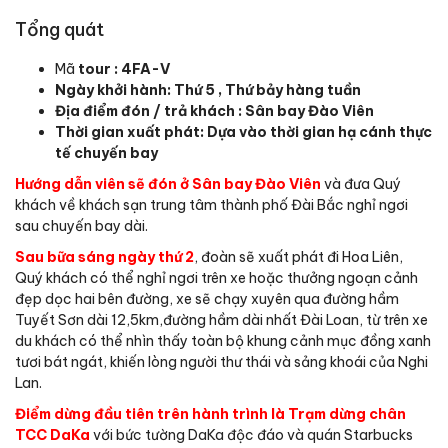
Tổng quát
Mã
tour : 4FA-V
Ngày khởi hành: Thứ 5 , Thứ bảy hàng tuần
Địa điểm đón / trả khách : Sân bay Đào Viên
Thời gian xuất phát: Dựa vào thời gian hạ cánh thực
tế chuyến bay
Hướng dẫn viên sẽ đón ở Sân bay Đào Viên
và đưa Quý
khách về khách sạn trung tâm thành phố Đài Bắc nghỉ ngơi
sau chuyến bay dài.
Sau bữa sáng ngày thứ 2
, đoàn sẽ xuất phát đi Hoa Liên,
Quý khách có thể nghỉ ngơi trên xe hoặc thưởng ngoạn cảnh
đẹp dọc hai bên đường, xe sẽ chạy xuyên qua đường hầm
Tuyết Sơn dài 12,5km,đường hầm dài nhất Đài Loan, từ trên xe
du khách có thể nhìn thấy toàn bộ khung cảnh mục đồng xanh
tươi bát ngát, khiến lòng người thư thái và sảng khoái của Nghi
Lan.
Điểm dừng đầu tiên trên hành trình là Trạm dừng chân
TCC DaKa
với bức tường DaKa độc đáo và quán Starbucks