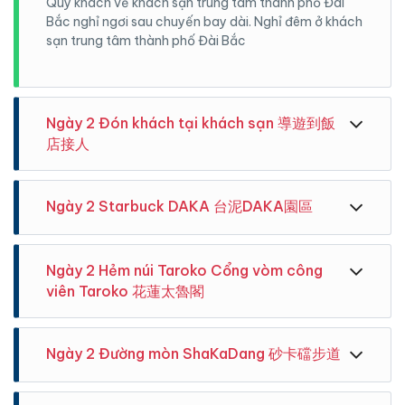
Quý khách về khách sạn trung tâm thành phố Đài
Bắc nghỉ ngơi sau chuyến bay dài. Nghỉ đêm ở khách
sạn trung tâm thành phố Đài Bắc
Ngày 2 Đón khách tại khách sạn 導遊到飯
店接人
Ngày 2 Starbuck DAKA 台泥DAKA園區
Ngày 2 Hẻm núi Taroko Cổng vòm công
viên Taroko 花蓮太魯閣
Ngày 2 Đường mòn ShaKaDang 砂卡礑步道
Hướng dẫn viên sẽ cầm cờ và đón khách tại ga xe