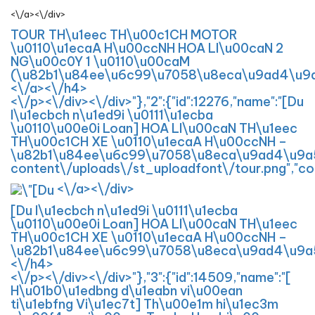
<\/a><\/div>
TOUR TH\u1eec TH\u00c1CH MOTOR
\u0110\u1ecaA H\u00ccNH HOA LI\u00caN 2
NG\u00c0Y 1 \u0110\u00caM
(\u82b1\u84ee\u6c99\u7058\u8eca\u9ad4\u9
<\/a><\/h4>
<\/p><\/div><\/div>"},"2":{"id":12276,"name":"[Du
l\u1ecbch n\u1ed9i \u0111\u1ecba
\u0110\u00e0i Loan] HOA LI\u00caN TH\u1eec
TH\u00c1CH XE \u0110\u1ecaA H\u00ccNH –
\u82b1\u84ee\u6c99\u7058\u8eca\u9ad4\u9a57","
content\/uploads\/st_uploadfont\/tour.png","co
<\/a><\/div>
[Du l\u1ecbch n\u1ed9i \u0111\u1ecba
\u0110\u00e0i Loan] HOA LI\u00caN TH\u1eec
TH\u00c1CH XE \u0110\u1ecaA H\u00ccNH –
\u82b1\u84ee\u6c99\u7058\u8eca\u9ad4\u9a
<\/h4>
<\/p><\/div><\/div>"},"3":{"id":14509,"name":"[
H\u01b0\u1edbng d\u1eabn vi\u00ean
ti\u1ebfng Vi\u1ec7t] Th\u00e1m hi\u1ec3m