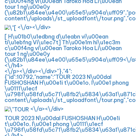
c\u00f4ng vi\u00ean Taroko Hoa Li\u00ean
tour 1 ng\u00e0y
(\u82b1\u84ee\u4e00\u65e5\u904a\uff09","post_t
content\/uploads\/st_uploadfont\/tour.png","co
<\/a><\/div>
[ H\u01b0\u1edbng d\u1eabn vi\u00ean
ti\u1ebfng Vi\u1ec7t] Th\u00e1m hi\u1ec3m
c\u00f4ng vi\u00ean Taroko Hoa Li\u00ean
tour 1 ng\u00e0y
(\u82b1\u84ee\u4e00\u65e5\u904a\uff09<\/a
<\/h4>
<\/p><\/div><\/div>"},"4":
{"id":10792,"name":"TOUR 2023 N\u00daI
FUSHOSHAN H\u00e1i t\u00e1o, l\u00e1 phong
\u0111\u1ecf
\u798f\u58fd\u5c71\u8fb2\u5834\u63a1\u871c\u86
content\/uploads\/st_uploadfont\/tour.png","co
<\/a><\/div>
TOUR 2023 N\u00daI FUSHOSHAN H\u00e1i
t\u00e1o, l\u00e1 phong \u0111\u1ecf
\u798f\u58fd\u5c71\u8fb2\u5834\u63a1\u871
<\/h4>