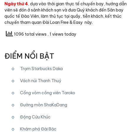
Ngày thứ 4
,
dựa vào thời gian thực tế chuyến bay, hướng dẫn
viên sẽ đón ở sảnh khách sạn và đưa Quý khách đến Sân bay
quốc tế Đào Viên, làm thủ tục tại quầy, tiễn khách, kết thúc
chuyến tham quan Đài Loan Free & Easy này.
1096 total views
, 1 views today
ĐIỂM NỔI BẬT
Trạm Starbucks Daka
Vách núi Thanh Thuỷ
Cổng vòm công viên Taroko
Đường mòn ShaKaDang
Động Cửu Khúc
Khám phá Đài Băc