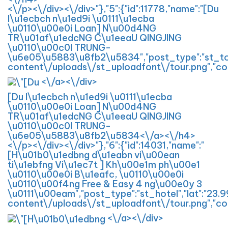
<\/p><\/div><\/div>"},"5":{"id":11778,"name":"[Du
l\u1ecbch n\u1ed9i \u0111\u1ecba
\u0110\u00e0i Loan] N\u00d4NG
TR\u01af\u1edcNG C\u1eeaU QINGJING
\u0110\u00c0I TRUNG-
\u6e05\u5883\u8fb2\u5834","post_type":"st_tours
content\/uploads\/st_uploadfont\/tour.png","co
<\/a><\/div>
[Du l\u1ecbch n\u1ed9i \u0111\u1ecba
\u0110\u00e0i Loan] N\u00d4NG
TR\u01af\u1edcNG C\u1eeaU QINGJING
\u0110\u00c0I TRUNG-
\u6e05\u5883\u8fb2\u5834<\/a><\/h4>
<\/p><\/div><\/div>"},"6":{"id":14031,"name":"
[H\u01b0\u1edbng d\u1eabn vi\u00ean
ti\u1ebfng Vi\u1ec7t ] Kh\u00e1m ph\u00e1
\u0110\u00e0i B\u1eafc, \u0110\u00e0i
\u0110\u00f4ng Free & Easy 4 ng\u00e0y 3
\u0111\u00eam","post_type":"st_hotel","lat":"23.
content\/uploads\/st_uploadfont\/tour.png","co
<\/a><\/div>