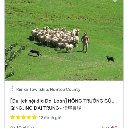
Ren’ai Township, Nantou County
[Du lịch nội địa Đài Loan] NÔNG TRƯỜNG CỪU
QINGJING ĐÀI TRUNG- 清境農場
12 đánh giá