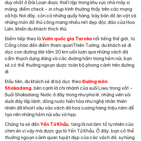
duy nhất ở Đài Loan được thiết lập trong khu vực nhà máy xi
măng, điểm check – in chụp hình thường thấy trên các mạng
xã hội. Nơi đây, còn có những quầy hàng, bày bán đồ ăn vặt và
những món đồ thủ công mang nhiều nét đẹp độc đáo của Hoa
Liên, khiến du khách thích thú.
Điểm tiếp theo là
Vườn quốc gia Taroko
nổi tiếng thế giới, từ
Cổng chào đến điểm tham quanThiên Tường, du khách sẽ đi
dọc con đường dài tầm 20 km uốn lượn qua những vách đá
cẩm thạch dựng đứng và các đường hầm trong hẻm núi, bạn
sẽ có thể thưởng ngoạn được toàn bộ phong cảnh trên đường
đi
Đầu tiên, du khách sẽ đi bộ dọc theo
Đường mòn
Shakadang
, bên cạnh là chi nhánh của suối Liwu trong vắt –
Suối Shakadang. Nước ở đây trong như pha lê, những viên sỏi
dưới đáy lấp lánh, dòng nước hiền hòa như nghệ nhân thiên
nhiên đã khoét sâu vào vách đá hoa cương hàng triệu năm để
tạo nên những hẻm núi sâu và hẹp.
Chúng ta sẽ đến
Yến Tử Khẩu
, từng là nơi làm tổ tự nhiên của
chim én vì vậy mà được gọi là Yến Tử Khẩu. Ở đây, bạn có thể
thưởng ngoạn cảnh quan tuyệt đẹp của các vách đá, sự hùng