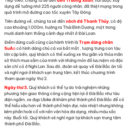
Tiếp theo, chúng ta sẽ đến
đền Trường Xuân
, nơi được xây
dựng để tưởng nhớ 225 người công nhân, đã thiệt mạng trong
quá trình mở đường cao tốc xuyên Tây Đông
Trên đường về, chúng ta sẽ đến
vách đá Thanh Thủy
, có độ
cao khoảng 1.000m, hướng ra Thái Bình Dương, một trong
mười danh lam thắng cảnh đẹp nhất ở Đài Loan.
Điểm dừng cuối cùng của hành trình là
Trạm dừng chân
SuA
o
có hình dáng chú cá voi bắt mắt , tượng trưng con tàu
lớn cập bến, quý khách có thể xuống xe thư giãn và thỏa mãn
sở thích mua sắm của mình với những món đồ lưu niệm và đặc
sản chỉ có ở Nghi Lan. Sau đó, đoàn sẽ quay về Đài Bắc ăn tối
và nghỉ ngơi ở khách sạn trung tâm, kết thúc chương trình
tham quan ngày thứ 2.
Ngày thứ 3,
Quý khách có thể tự do trải nghiệm những
phương tiện giao thông công cộng tiện lợi ở Đài Bắc như tàu
điện ngầm, xe đạp Ubike đi khám phá thành phố Đài Bắc để có
thể hiểu sâu hơn về thành phố hiện đại, náo nhiệt nhưng không
kém phần hoài cổ với nền văn hóa đa dạng, nhiều màu sắc
này. Buổi tối, Quý khách sẽ nghỉ ngơi tại khách sạn trung tâm
thành phố Đài Bắc.