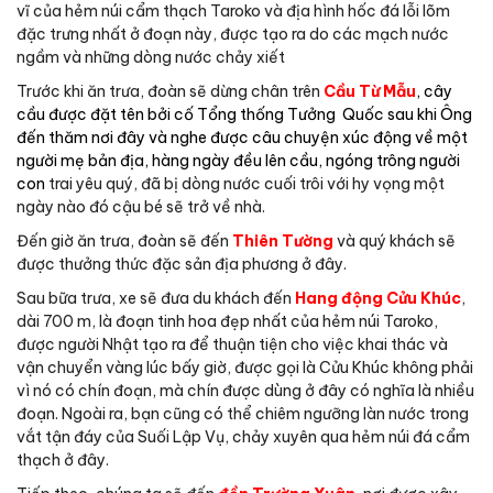
vĩ của hẻm núi cẩm thạch Taroko và địa hình hốc đá lỗi lõm
đặc trưng nhất ở đoạn này, được tạo ra do các mạch nước
ngầm và những dòng nước chảy xiết
Trước khi ăn trưa, đoàn sẽ dừng chân trên
Cầu Từ Mẫu
, cây
cầu được đặt tên bởi cố Tổng thống Tưởng Quốc sau khi Ông
đến thăm nơi đây và nghe được câu chuyện xúc động về một
người mẹ bản địa, hàng ngày đều lên cầu, ngóng trông người
con
trai yêu quý, đã bị dòng nước cuối trôi với hy vọng một
ngày nào đó cậu bé sẽ trở về nhà.
Đến giờ ăn trưa, đoàn sẽ đến
Thiên Tường
và quý khách sẽ
được thưởng thức đặc sản địa phương ở đây.
Sau bữa trưa, xe sẽ đưa du khách đến
Hang động Cửu Khúc
,
dài 700 m, là đoạn tinh hoa đẹp nhất của hẻm núi Taroko,
được người Nhật tạo ra để thuận tiện cho việc khai thác và
vận chuyển vàng lúc bấy giờ, được gọi là Cửu Khúc không phải
vì nó có chín đoạn, mà chín được dùng ở đây có nghĩa là nhiều
đoạn. Ngoài ra, bạn cũng có thể chiêm ngưỡng làn nước trong
vắt tận đáy của Suối Lập Vụ, chảy xuyên qua hẻm núi đá cẩm
thạch ở đây.