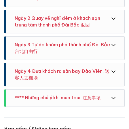
trưng nhất ở đoạn này, được tạo ra do các mạch
Tưởng Kính Quốc sau khi Ông đến thăm nơi đây và
như pha lê, những viên sỏi dưới đáy lấp lánh, dòng
Đến giờ ăn trưa, đoàn sẽ đến Thiên Tường và quý
nước ngầm và những dòng nước chảy xiết
nghe được câu chuyện xúc động về một người mẹ
nước hiền hòa như nghệ nhân thiên nhiên đã khoét
khách sẽ được thưởng thức đặc sản địa phương ở
bản địa, hàng ngày đều lên cầu, ngóng trông người
sâu vào vách đá hoa cương hàng triệu năm để tạo
Ngày 2 Quay về nghỉ đêm ở khách sạn
[Hang động Cửu Khúc]
đây.
con trai yêu quý, đã bị dòng nước cuốn trôi với hy
nên những hẻm núi sâu và hẹp.
Sau bữa trưa, xe sẽ đưa du khách đến Hang động
trung tâm thành phố Đài Bắc 返回
vọng một ngày nào đó cậu bé sẽ trở về nhà.
Cửu Khúc, một trong những đoạn tinh hoa của Hẻm
núi Taroko, bạn có thể dễ dàng cảm nhận được sự kỳ
diệu của thiên nhiên và chiêm ngưỡng làn nước trong
Ngày 3 Tự do khám phá thành phố Đài Bắc
[Đền Trường Xuân]
vắt của Suối Liwu chảy xuyên qua hẻm núi đá cẩm
台北自由行
Tiếp theo, chúng ta sẽ đến đền Trường Xuân, nơi
thạch tuyệt đẹp.
được xây dựng để tưởng nhớ 225 công nhân, đã
thiệt mạng trong quá trình mở đường cao tốc xuyên
Là một vách núi đá ven biển, nằm ở xã Tú Lâm,
[Trạm dừng chân Suao]
Ngày 4 Đưa khách ra sân bay Đào Viên, 送
Tây Đông
huyện Hoa Liên.
Điểm dừng cuối cùng của hành trình là Trạm dừng
客人去機場
Được coi là một trong tám danh lam thắng cảnh của
chân có hình dáng chú cá voi bắt mắt - SuAo,
Đài Loan với tổng chiều dài 22 km, được chia làm 4
tượng trưng con tàu lớn cập bến, quý khách có thể
đoạn, trong đó một đoạn được in trên tờ tiền một tệ
xuống xe thư giãn và thỏa mãn sở thích mua sắm
**** Những chú ý khi mua tour 注意事項
( NT$ 1 ) năm 1961
của mình với những món đồ lưu niệm và đặc sản chỉ
có ở Nghi Lan
Quay về nghỉ đêm ở khách sạn trung tâm thành phố
Đài Bắc
Những chú ý khi mua tour:
1. Hướng dẫn viên tiếng Việt
2.Trẻ em dưới 3 tuổi được tham gia miễn phí nhưng
Bao gồm / Không bao gồm