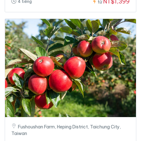
NT$1,399
4 tiếng
từ
Fushoushan Farm, Heping District, Taichung City,
Taiwan