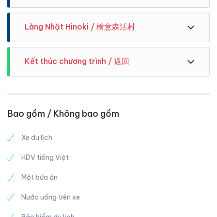
Hóa, vui lòng đến trước 15 phút . Xe 8:00 xuất phát.
mang hơi thở Hội An .
Địa chỉ: 彰化市彰化縣三民路8號
Làng Nhật Hinoki / 檜意森活村
Kết thúc chương trình / 返回
Đưa quý khách trở về địa điểm xuất phát.Hướng dẫn
Triển lãm hoa lan quốc tế 2022 lần này được lên kế
viên Vivudidu cảm ơn và chia tay quí khách, hẹn gặp
hoạch đặc biệt sử dụng những bông hoa lan nhẹ
lại quí khách trong tour gần nhất. Kính chúc sức khoẻ
Bao gồm / Không bao gồm
nhàng kết hợp với những câu chuyện cổ tích thần
.
tiên quen thuộc để dẫn dắt mọi người vào thế giới
thần tiên của những loài hoa có sức mạnh dũng cảm
Xe du lịch
Một công viên rộng lớn với hình ảnh chiếc cối xay
tiến về phía trước, cuối cùng sẽ thu được kết quả
gió, biểu tượng nổi tiếng của Hà Lan.
tốt.
HDV tiếng Việt
Ngôi làng mang nhiều nét văn hóa người Nhật trong
Chúng tôi hy vọng sẽ tạo nên một năng lượng tích
lòng Đài Loan
Một bữa ăn
cực hỗ trợ cho nhau thông qua những nỗ lực chung.
Lần này, những bông hoa lan xinh đẹp hóa thân
Nước uống trên xe
thành cô bạn hoa lan dễ thương, hoạt bát sẽ đến
thế giới thần tiên trong giấc mơ để thực hiện hàng