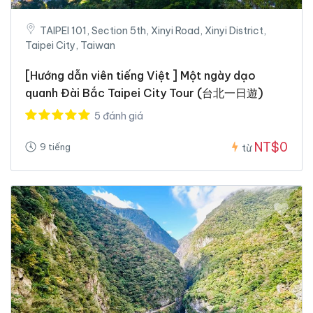
TAIPEI 101, Section 5th, Xinyi Road, Xinyi District,
Taipei City, Taiwan
[Hướng dẫn viên tiếng Việt ] Một ngày dạo
quanh Đài Bắc Taipei City Tour (台北一日遊)
5 đánh giá
NT$0
9 tiếng
từ