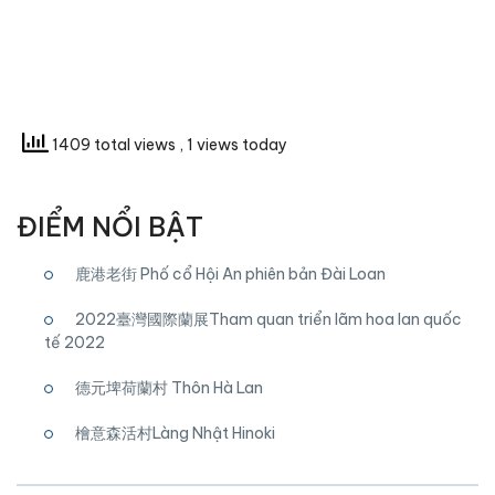
1409 total views
, 1 views today
ĐIỂM NỔI BẬT
鹿港老街 Phố cổ Hội An phiên bản Đài Loan
2022臺灣國際蘭展Tham quan triển lãm hoa lan quốc
tế 2022
德元埤荷蘭村 Thôn Hà Lan
檜意森活村Làng Nhật Hinoki