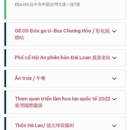
Địa chỉ:台中市中區台灣大道一段1號
08:00 Đón ga U-Bus Chương Hóa / 彰化統
聯站
Phố cổ Hội An phiên bản Đài Loan 鹿港老街
Ăn trưa / 午餐
Ăn trưa nhà hàng theo chương trình.
Tham quan triển lãm hoa lan quốc tế 2022
臺灣國際蘭展
Thôn Hà Lan/ 德元埤荷蘭村
Hướng dẫn viên đón khách tại ga U-Bus Chương
Phố cổ Hội An phiên bản Đài Loan với hiều cảnh đẹp