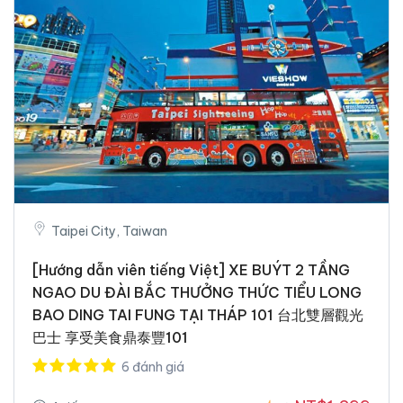
Taipei City, Taiwan
[Hướng dẫn viên tiếng Việt] XE BUÝT 2 TẦNG
NGAO DU ĐÀI BẮC THƯỞNG THỨC TIỂU LONG
BAO DING TAI FUNG TẠI THÁP 101 台北雙層觀光
巴士 享受美食鼎泰豐101
6 đánh giá