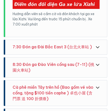
Hướng dẫn viên sẽ cầm cờ và đón khách tại ga xe
lửa Xizhi. Vui lòng đến trước 15 phút chuẩn bị . Xe
7:00 xuất phát
7:30 Đón ga Đài Bắc East 3 (台北火車站 )
8:30 Đón ga Đào Viên cổng sau (7-11) (桃
園火車站)
Cà phê miền Tây trên hồ (Bao gồm vé vào
cổng, tặng $100 tiền caphe ) 卓也小屋 (含
門票 送 100 折價眷)
Hướng dẫn viên sẽ cầm cờ và đón khách tại ga xe