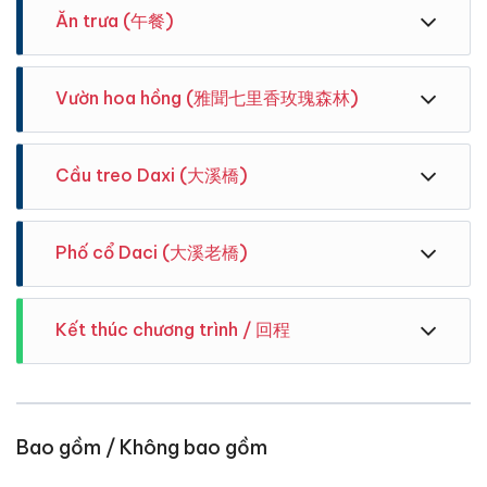
lửa Đài Bắc, cửa phía Đông số 3 (East 3). Vui lòng
Ăn trưa (午餐)
đến trước 15 phút chuẩn bị . Xe 7:30 xuất phát
Vườn hoa hồng (雅聞七里香玫瑰森林)
Cầu treo Daxi (大溪橋)
Khu Resort và Caphe trên núi Miaoli, nắm được nền
Hướng dẫn viên sẽ cầm cờ và đón khách sau ga xe
Phố cổ Daci (大溪老橋)
tảng kiến thức cốt lõi cuộc sống, đó là ba tinh thần
lửa Taoyuan, tại 7-11. Vui lòng đến trước 15 phút
nông nghiệp: "sản xuất", "sinh thái", và tôn trọng "sự
chuẩn bị . Xe 8:30 xuất phát
sống" của tự nhiên . Lồng ghép sản xuất và điều chế
Kết thúc chương trình / 回程
nông nghiệp, công viên đời sống, văn hóa sinh thái
nhân văn với các hoạt động văn háo sáng tạo thành
một nông trại giải trí thủ công, nghỉ dưỡng, kết hợp
Hướng dẫn viên Vivudidu cảm ơn và chia tay quí
cà phê .
Vườn hoa hồng lớn nhất Đài Loan, với nhiều loại hoa
khách, hẹn gặp lại quí khách trong tour gần nhất.
hồng được trồng tại đây. Khu vườn có nhiều cảnh
Kính chúc sức khoẻ .
Bao gồm / Không bao gồm
đẹp là mô hình thu nhỏ của các cảnh nổi tiếng trên
thế giới, du khách tha hồ chụp ảnh.
Cầu treo Daxi với kiến trúc Châu Ăn nổi bậc giữa bầu