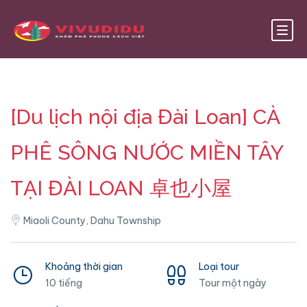
[Du lịch nội địa Đài Loan] CÀ
PHÊ SÔNG NƯỚC MIỀN TÂY
TẠI ĐÀI LOAN 卓也小屋
Miaoli County, Dahu Township
Khoảng thời gian
Loại tour
10 tiếng
Tour một ngày