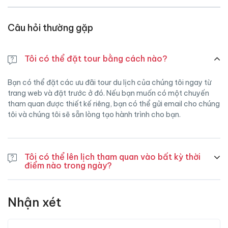
Câu hỏi thường gặp
Tôi có thể đặt tour bằng cách nào?
Bạn có thể đặt các ưu đãi tour du lịch của chúng tôi ngay từ
trang web và đặt trước ở đó. Nếu bạn muốn có một chuyến
tham quan được thiết kế riêng, bạn có thể gửi email cho chúng
tôi và chúng tôi sẽ sẵn lòng tạo hành trình cho bạn.
Tôi có thể lên lịch tham quan vào bất kỳ thời
điểm nào trong ngày?
Về mặt lý thuyết, chúng ta có thể lên lịch cho chuyến tham
quan vào bất kỳ thời điểm nào trong ngày. Chúng tôi chỉ muốn
Nhận xét
giảm bớt sự phức tạp của hệ thống đặt phòng của mình và do
đó đã đề xuất thời gian bắt đầu. Vui lòng cho chúng tôi biết,
nếu bạn muốn bắt đầu vào lúc khác trong phần nhận xét của