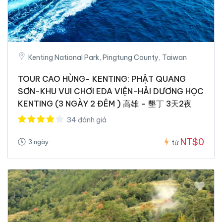
Kenting National Park, Pingtung County, Taiwan
TOUR CAO HÙNG- KENTING: PHẬT QUANG
SƠN-KHU VUI CHƠI EDA VIỆN-HẢI DƯƠNG HỌC
KENTING (3 NGÀY 2 ĐÊM ) 高雄 – 墾丁 3天2夜
34 đánh giá
NT$0
3 ngày
từ