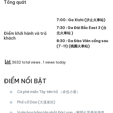
Tổng quát
7:00 : Ga Xizhi (
汐止火車站
)
7:30 : Ga Đài Bắc East 3 (
台
Điểm khởi hành và trả
北火車站
)
khách
8:30 : Ga Đào Viên cổng sau
(7-11) (桃園火車站)
3632 total views
, 1 views today
ĐIỂM NỔI BẬT
Cà phê miền Tây trên hồ （卓也小屋）
Phố cổ Daxi (大溪老街)
Vườn hoa hồng lớn nhất Đài Loan（雅聞七里香玫瑰森