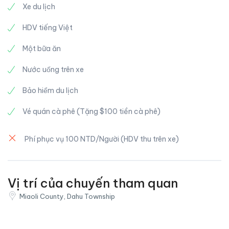
Xe du lịch
trời .
HDV tiếng Việt
Ẩm thực đường phố sẽ không làm bạn thất vọng .
Một bữa ăn
Nước uống trên xe
Bảo hiểm du lịch
Vé quán cà phê (Tặng $100 tiền cà phê)
Phí phục vụ 100 NTD/Người (HDV thu trên xe)
Vị trí của chuyến tham quan
Miaoli County, Dahu Township