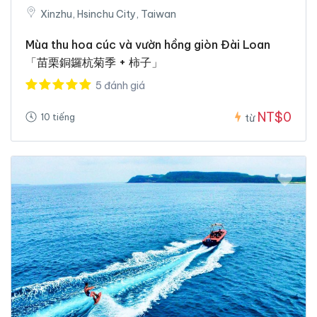
Xinzhu, Hsinchu City, Taiwan
Mùa thu hoa cúc và vườn hồng giòn Đài Loan
「苗栗銅鑼杭菊季 + 柿子」
5 đánh giá
NT$0
10 tiếng
từ