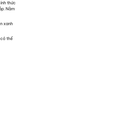
ính thức
tắp. Nằm
ên xanh
 có thể