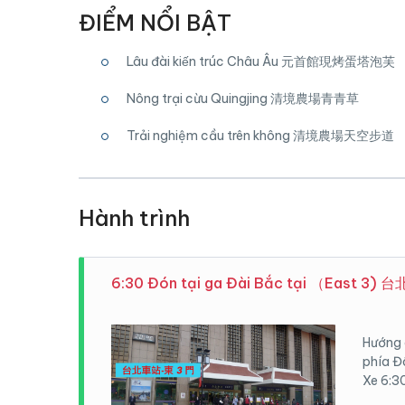
ĐIỂM NỔI BẬT
Lâu đài kiến trúc Châu Âu 元首館現烤蛋塔泡芙
Nông trại cừu Quingjing 清境農場青青草
Trải nghiệm cầu trên không 清境農場天空步道
Hành trình
6:30 Đón tại ga Đài Bắc tại （East 3)
Hướng 
phía Đô
Xe 6:3