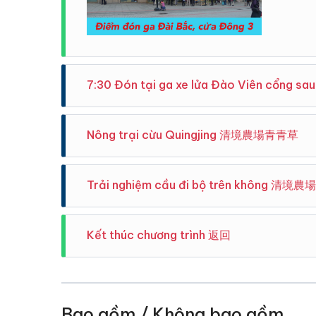
7:30 Đón tại ga xe lửa Đào Viên cổng
Hướng d
Nông trại cừu Quingjing 清境農場青青草
Xe 7:3
(bao g
Trải nghiệm cầu đi bộ trên không 清
Với kh
“Thụy S
(bao g
Nông t
Kết thúc chương trình 返回
Dạo chơ
số lượn
quanh 
Nông t
và nhi
mướt t
Hướng dẫn viên Vivudidu cảm ơn và chia tay quí k
cho bạ
mẻ .
Có cảm
Điểm đ
Bao gồm / Không bao gồm
mòn