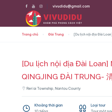
vivudidu@gmail.com
Trang chủ
Đài Trung
[Du lịch nội địa Đài
[Du lịch nội địa Đài Lo
QINGJING ĐÀI TRUNG
Ren’ai Township, Nantou County
Khoảng thời gian
Loại tour
10 tiếng
Tour một ng