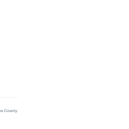
i
úi
h
ắt
m bạn
 xay
hiên
bấm.
tou County