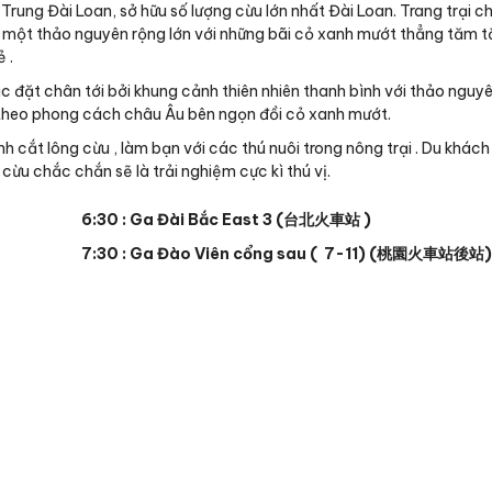
ng Đài Loan, sở hữu số lượng cừu lớn nhất Đài Loan. Trang trại ch
 một thảo nguyên rộng lớn với những bãi cỏ xanh mướt thẳng tăm 
 .
 đặt chân tới bởi khung cảnh thiên nhiên thanh bình với thảo nguy
u theo phong cách châu Âu bên ngọn đồi cỏ xanh mướt.
nh cắt lông cừu , làm bạn với các thú nuôi trong nông trại . Du khách
ừu chắc chắn sẽ là trải nghiệm cực kì thú vị.
6:30 : Ga Đài Bắc East 3 (
台北火車站
)
7:30 : Ga Đào Viên cổng sau ( 7-11) (桃園火車站後站)