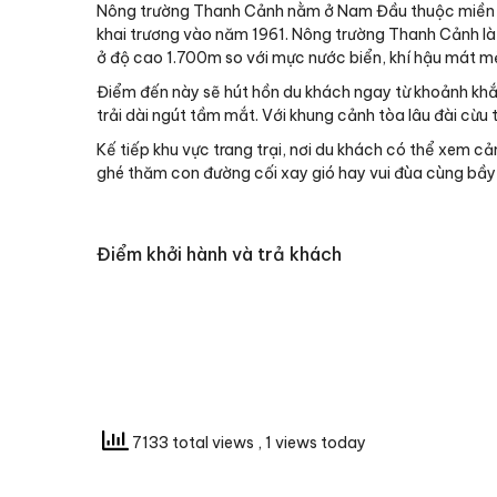
Nông trường Thanh Cảnh nằm ở Nam Đầu thuộc miền Tru
khai trương vào năm 1961. Nông trường Thanh Cảnh là
ở độ cao 1.700m so với mực nước biển, khí hậu mát mẻ
Điểm đến này sẽ hút hồn du khách ngay từ khoảnh khắc
trải dài ngút tầm mắt. Với khung cảnh tòa lâu đài cừ
Kế tiếp khu vực trang trại, nơi du khách có thể xem cả
ghé thăm con đường cối xay gió hay vui đùa cùng bầy c
Điểm khởi hành và trả khách
7133 total views
, 1 views today