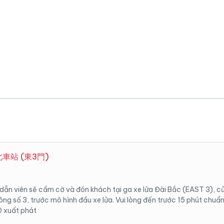
 台北車站 (東3門)
dẫn viên sẽ cầm cờ và đón khách tại ga xe lửa Đài Bắc (EAST 3), c
ng số 3, trước mô hình đầu xe lửa. Vui lòng đến trước 15 phút chuẩn 
0 xuất phát