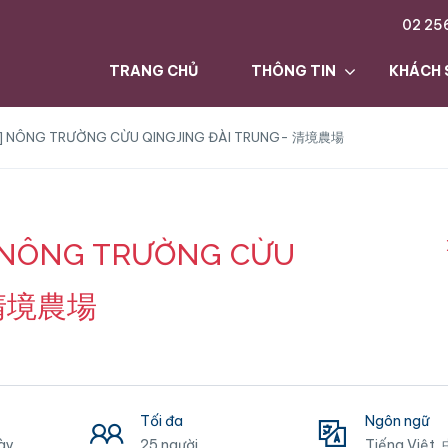
02 25
TRANG CHỦ
THÔNG TIN
KHÁCH 
 Loan] NÔNG TRƯỜNG CỪU QINGJING ĐÀI TRUNG- 清境農場
an] NÔNG TRƯỜNG CỪU
- 清境農場
Tối đa
Ngôn ngữ
ày
25 người
Tiếng Việt,