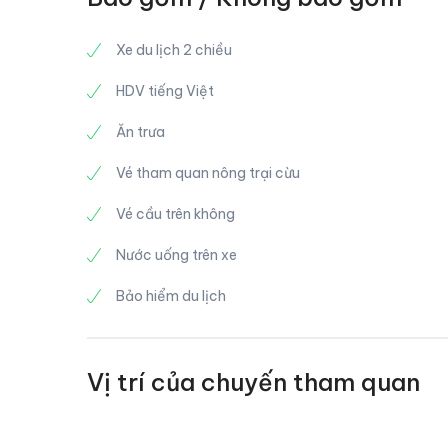
cảnh th
Đứng t
khung 
non hù
mướt.
Xe du lịch 2 chiều
Những 
Kế tiếp
bạn
HDV tiếng Việt
với các
Nhìn t
gió hay
nhiên. 
Ăn trưa
Một kh
thăm t
Vé tham quan nông trại cừu
Vé cầu trên không
Nước uống trên xe
Bảo hiểm du lịch
Vị trí của chuyến tham quan