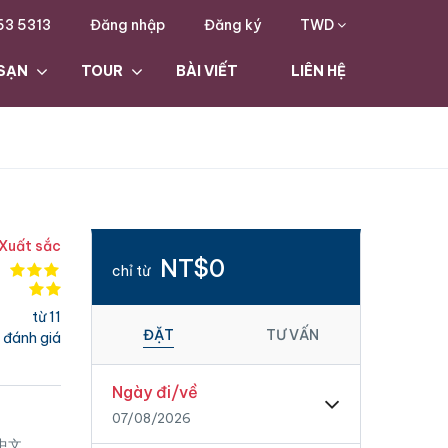
63 5313
Đăng nhập
Đăng ký
TWD
SẠN
TOUR
BÀI VIẾT
LIÊN HỆ
Xuất sắc
NT$0
chỉ từ
từ 11
ĐẶT
TƯ VẤN
đánh giá
Ngày đi/về
07/08/2026
 中文