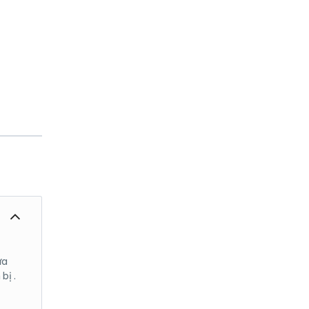
ửa
bị .