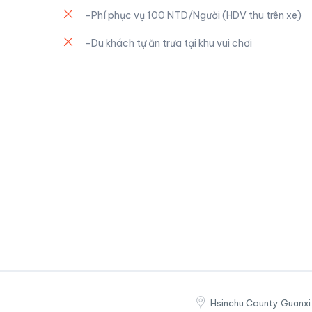
-Phí phục vụ 100 NTD/Người (HDV thu trên xe)
-Du khách tự ăn trưa tại khu vui chơi
Hsinchu County Guanxi