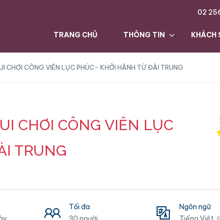
02 25
TRANG CHỦ
THÔNG TIN
KHÁCH 
UI CHƠI CÔNG VIÊN LỤC PHÚC- KHỞI HÀNH TỪ ĐÀI TRUNG
UI CHƠI CÔNG VIÊN LỤC
ÀI TRUNG
Tối đa
Ngôn ngữ
ày
30 người
Tiếng Việt,