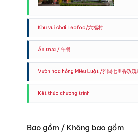
Khu vui chơi Leofoo/六福村
Được m
Ăn trưa / 午餐
phú bậc
mà khô
Được t
Ăn trưa tự túc trong khu vui chơi
lịch L
Vườn hoa hồng Miêu Luật /雅聞七里香玫
nhất ba
thú châ
Du khá
Chương
Kết thúc chương trình
-Khu v
-Vườn 
-Trò c
Đưa quý khách trở về địa điểm xuất phát.Hướng d
-Công 
trong tour gần nhất. Kính chúc sức khoẻ .
Bao gồm / Không bao gồm