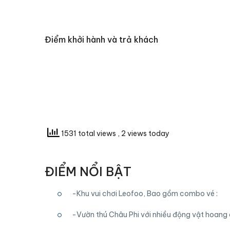
Điểm khởi hành và trả khách
1531 total views
, 2 views today
ĐIỂM NỔI BẬT
-Khu vui chơi Leofoo, Bao gồm combo vé :
-Vườn thú Châu Phi với nhiều động vật hoang