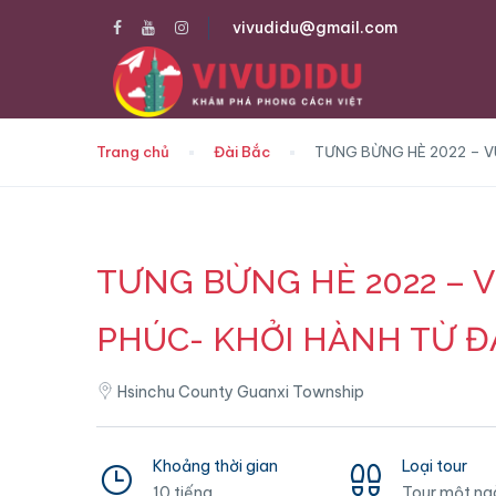
vivudidu@gmail.com
Trang chủ
Đài Bắc
TƯNG BỪNG HÈ 2022 – V
TƯNG BỪNG HÈ 2022 – V
PHÚC- KHỞI HÀNH TỪ Đ
Hsinchu County Guanxi Township
Khoảng thời gian
Loại tour
10 tiếng
Tour một ng