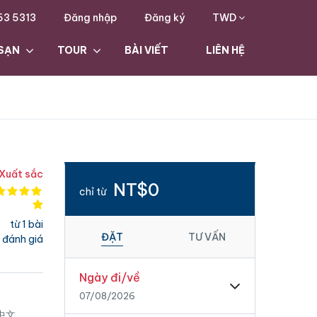
63 5313
Đăng nhập
Đăng ký
TWD
SẠN
TOUR
BÀI VIẾT
LIÊN HỆ
Xuất sắc
NT$0
chỉ từ
từ 1 bài
ĐẶT
TƯ VẤN
đánh giá
Ngày đi/về
07/08/2026
 中文