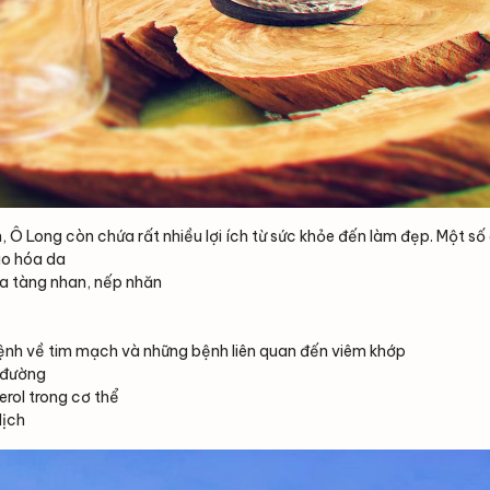
Ô Long còn chứa rất nhiều lợi ích từ sức khỏe đến làm đẹp. Một số
ão hóa da
ủa tàng nhan, nếp nhăn
ệnh về tim mạch và những bệnh liên quan đến viêm khớp
 đường
rol trong cơ thể
dịch