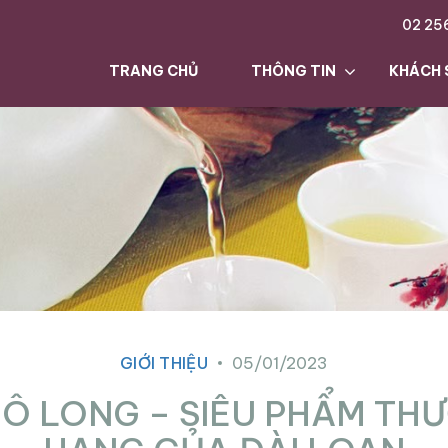
02 25
TRANG CHỦ
THÔNG TIN
KHÁCH 
GIỚI THIỆU
05/01/2023
 Ô LONG – SIÊU PHẨM TH