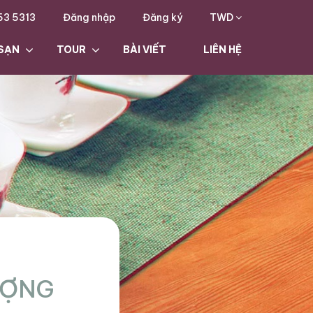
63 5313
Đăng nhập
Đăng ký
TWD
SẠN
TOUR
BÀI VIẾT
LIÊN HỆ
ƯỢNG