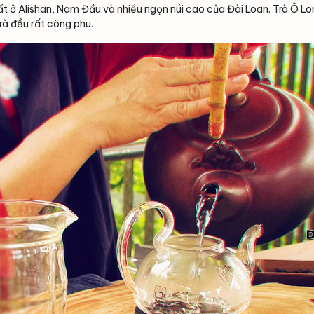
t ở Alishan, Nam Đầu và nhiều ngọn núi cao của Đài Loan. Trà Ô Lo
rà đều rất công phu.