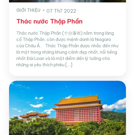
GIỚI THIỆU
07 Th7 2022
Thác nước Thập Phần
Thác nước Thập Phần (十分瀑布) nằm trong làng
cổ Thập Phần, còn được mệnh danh là Niagara
của Châu Á. Thác Thập Phần được nhắc đến như
là một trong những khung cảnh đẹp nhất, nổi tiếng
nhất Đài Loan và là một điểm đến lý tưởng cho
những ai yêu thích phiêu […]