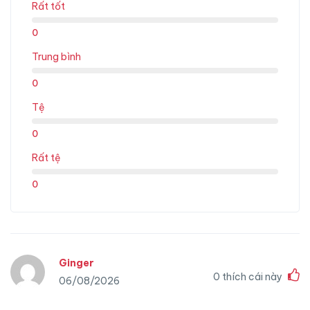
Rất tốt
0
Trung bình
0
Tệ
0
Rất tệ
0
Ginger
0
thích cái này
06/08/2026