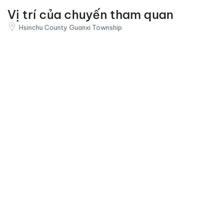
-Từ 1-4 ngày trước ngày khởi hành , phí huỷ 50 %
Vị trí của chuyến tham quan
-Từ 0-1 ngày trước ngày khởi hành, phí huỷ 100%
Hsinchu County Guanxi Township