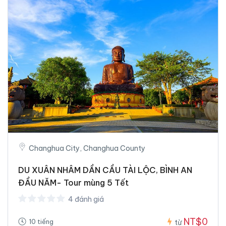
Changhua City, Changhua County
DU XUÂN NHÂM DẦN CẦU TÀI LỘC, BÌNH AN
ĐẦU NĂM- Tour mùng 5 Tết
4 đánh giá
NT$0
10 tiếng
từ