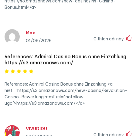
https://s3.amazonaws.com/new-casino/Iris-Casino-
Bonus.html</a>
Max
0
thích cái này
01/08/2026
References: Admiral Casino Bonus ohne Einzahlung
https://s3.amazonaws.com/
References: Admiral Casino Bonus ohne Einzahlung <a
href="https://s3.amazonaws.com/new-casino/Revolution-
Casino-Bewertung.html" rel="nofollow
ugc">https://s3.amazonaws.com/</a>
VIVUDIDU
0
thích cái này