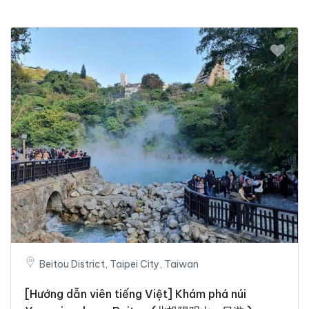
Beitou District, Taipei City, Taiwan
[Hướng dẫn viên tiếng Việt] Khám phá núi