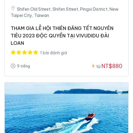
Shifen Old Street, Shifen Street, Pingxi District, New
Taipei City, Taiwan
THAM GIA LỄ HỘI THIÊN ĐĂNG TẾT NGUYÊN
TIÊU 2023 ĐỘC QUYỀN TẠI VIVUDIDU ĐÀI
LOAN
1 bài đánh giá
NT$880
9 tiếng
từ