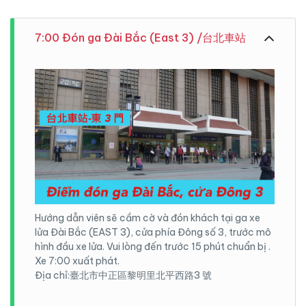
7:00 Đón ga Đài Bắc (East 3) /台北車站
Hướng dẫn viên sẽ cầm cờ và đón khách tại ga xe
lửa Đài Bắc (EAST 3), cửa phía Đông số 3, trước mô
hình đầu xe lửa. Vui lòng đến trước 15 phút chuẩn bị .
Xe 7:00 xuất phát.
Địa chỉ:臺北市中正區黎明里北平西路3 號