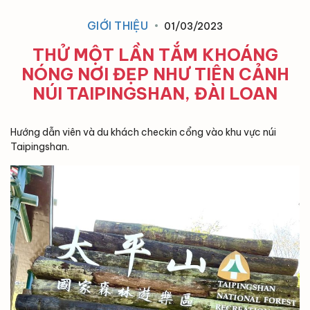
GIỚI THIỆU
01/03/2023
THỬ MỘT LẦN TẮM KHOÁNG
NÓNG NƠI ĐẸP NHƯ TIÊN CẢNH
NÚI TAIPINGSHAN, ĐÀI LOAN
Hướng dẫn viên và du khách checkin cổng vào khu vực núi
Taipingshan.