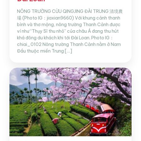
NÔNG TRƯỜNG CỪU QINGJING ĐÀI TRUNG 清境農
場 (Photo IG：jiaxian9660) Với khung cảnh thanh
bình và thơ mộng, nông trường Thanh Cảnh được
ví như “Thụy Sĩ thu nhỏ” của châu Á đang thu hút
khá đông du khách khi tới Đài Loan. Photo IG：
chiai_0102 Nông trường Thanh Cảnh nằm ở Nam
Đầu thuộc miền Trung […]