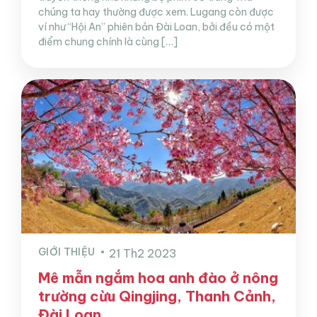
chúng ta hay thường được xem. Lugang còn được
ví như “Hội An” phiên bản Đài Loan, bởi đều có một
điểm chung chính là cùng […]
GIỚI THIỆU
21 Th2 2023
Mê mẫn ngắm hoa anh đào ở nông
trường cừu Qingjing, Thanh Cảnh,
Đài Loan