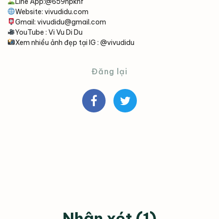
Line App:@659hpknf
Website: vivudidu.com
Gmail:
vivudidu@gmail.com
YouTube : Vi Vu Di Du
Xem nhiều ảnh đẹp tại IG : @vivudidu
Đăng lại
Nhận xét (1)