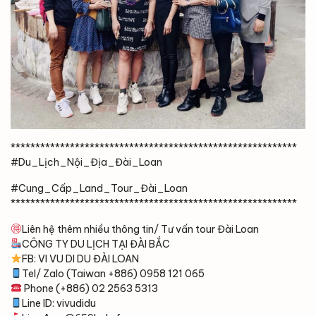
**********************************************************
#Du_Lịch_Nội_Địa_Đài_Loan
#Cung_Cấp_Land_Tour_Đài_Loan
**********************************************************
Liên hệ thêm nhiều thông tin/ Tư vấn tour Đài Loan
CÔNG TY DU LỊCH TẠI ĐÀI BẮC
FB: VI VU DI DU ĐÀI LOAN
Tel/ Zalo (Taiwan +886) 0958 121 065
Phone (+886) 02 2563 5313
Line ID: vivudidu