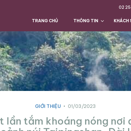
02 25
TRANG CHỦ
THÔNG TIN
KHÁCH 
GIỚI THIỆU
01/03/2023
t lần tắm khoáng nóng nơi 