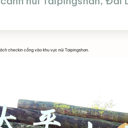
 cảnh núi Taipingshan, Đài
ách checkin cổng vào khu vực núi Taipingshan.