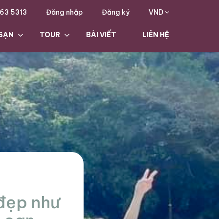
63 5313
Đăng nhập
Đăng ký
VND
SẠN
TOUR
BÀI VIẾT
LIÊN HỆ
đẹp như