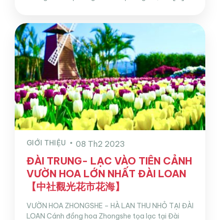
GIỚI THIỆU
08 Th2 2023
ĐÀI TRUNG- LẠC VÀO TIÊN CẢNH
VƯỜN HOA LỚN NHẤT ĐÀI LOAN
【中社觀光花市花海】
VƯỜN HOA ZHONGSHE – HÀ LAN THU NHỎ TẠI ĐÀI
LOAN Cánh đồng hoa Zhongshe tọa lạc tại Đài