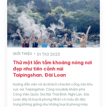
GIỚI THIỆU
01 Th3 2023
Thử một lần tắm khoáng nóng nơi
đẹp như tiên cảnh núi
Taipingshan, Đài Loan
Hướng dẫn viên và du khách checkin cổng vào khu
vực núi Taipingshan. Cùng vivudidu khám phá
Công Viên Quốc Gia Núi Thái Bình, Nghi Lan, Đài
Loan đây là loại lá phong Nhật có màu đỏ đặc
trưng không giống như những loại lá phong màu