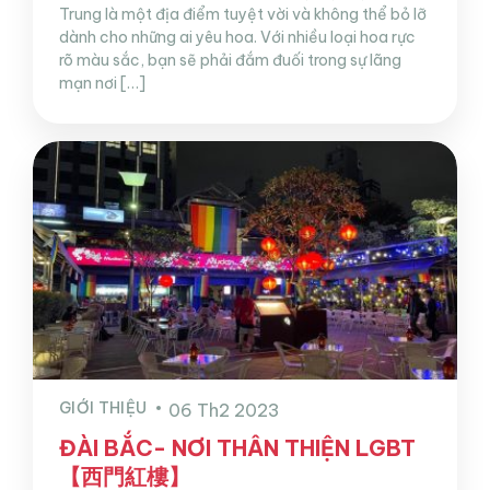
Trung là một địa điểm tuyệt vời và không thể bỏ lỡ
dành cho những ai yêu hoa. Với nhiều loại hoa rực
rõ màu sắc, bạn sẽ phải đắm đuối trong sự lãng
mạn nơi […]
GIỚI THIỆU
06 Th2 2023
ĐÀI BẮC- NƠI THÂN THIỆN LGBT
【西門紅樓】