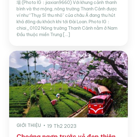
場 (Photo IG：jiaxian9660) Với khung cảnh thanh
bình và thơ mộng, nông trường Thanh Cảnh được
ví như “Thụy Sĩ thu nhỏ” của châu Á đang thu hút
khá đông du khách khi tới Đài Loan. Photo IG：
chiai_0102 Nông trường Thanh Cảnh nằm ở Nam
Đầu thuộc miền Trung […]
GIỚI THIỆU
19 Th2 2023
Choáng ngợp trước vẻ đẹp thiên