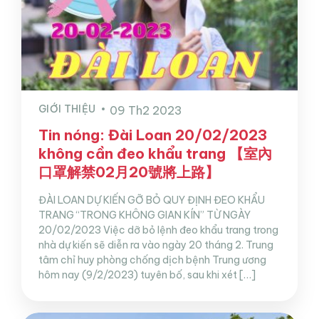
GIỚI THIỆU
09 Th2 2023
Tin nóng: Đài Loan 20/02/2023
không cần đeo khẩu trang 【室內
口罩解禁02月20號將上路】
ĐÀI LOAN DỰ KIẾN GỠ BỎ QUY ĐỊNH ĐEO KHẨU
TRANG “TRONG KHÔNG GIAN KÍN” TỪ NGÀY
20/02/2023 Việc dỡ bỏ lệnh đeo khẩu trang trong
nhà dự kiến sẽ diễn ra vào ngày 20 tháng 2. Trung
tâm chỉ huy phòng chống dịch bệnh Trung ương
hôm nay (9/2/2023) tuyên bố, sau khi xét […]