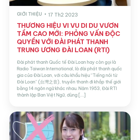
GIỚI THIỆU
17 Th2 2023
THƯƠNG HIỆU VI VU DI DU VƯƠN
TẦM CAO MỚI: PHỎNG VẤN ĐỘC
QUYỀN VỚI ĐÀI PHÁT THANH
TRUNG ƯƠNG ĐÀI LOAN (RTI)
Đài phát thanh Quốc tế Đài Loan hay còn gọi là
Radio Taiwan International, là đài phát thanh quốc
gia của Đài Loan, với câu khẩu hiệu “Tiếng nói từ
Đài Loan” (台灣之音), truyền thanh đi khắp thế giới
bằng 14 ngôn ngữ khác nhau. Năm 1953, Đài RTI
thành lập Ban Việt Ngữ, dùng […]