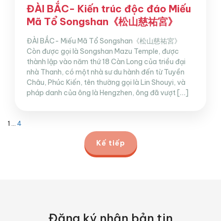
ĐÀI BẮC- Kiến trúc độc đáo Miếu
Mã Tổ Songshan《松山慈祐宮》
ĐÀI BẮC- Miếu Mã Tổ Songshan《松山慈祐宮》
Còn được gọi là Songshan Mazu Temple, được
thành lập vào năm thứ 18 Càn Long của triều đại
nhà Thanh, có một nhà sư du hành đến từ Tuyền
Châu, Phúc Kiến, tên thường gọi là Lin Shouyi, và
pháp danh của ông là Hengzhen, ông đã vượt […]
1
…
4
Kế tiếp
Đăng ký nhận bản tin