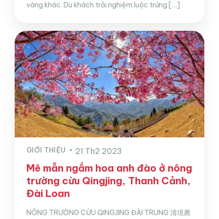
vàng khác. Du khách trải nghiệm luộc trứng […]
GIỚI THIỆU
21 Th2 2023
Mê mẫn ngắm hoa anh đào ở nông
trường cừu Qingjing, Thanh Cảnh,
Đài Loan
NÔNG TRƯỜNG CỪU QINGJING ĐÀI TRUNG 清境農