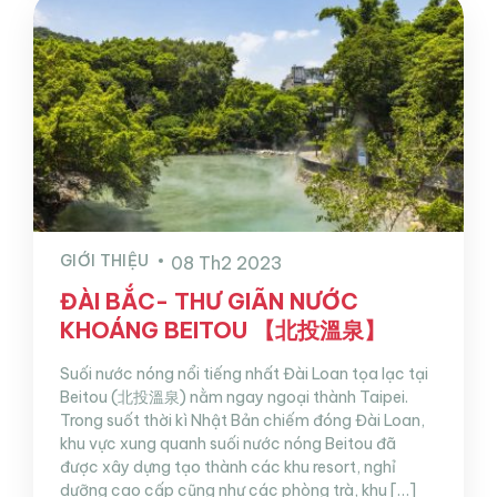
GIỚI THIỆU
08 Th2 2023
ĐÀI BẮC- THƯ GIÃN NƯỚC
KHOÁNG BEITOU 【北投溫泉】
Suối nước nóng nổi tiếng nhất Đài Loan tọa lạc tại
Beitou (北投溫泉) nằm ngay ngoại thành Taipei.
Trong suốt thời kì Nhật Bản chiếm đóng Đài Loan,
khu vực xung quanh suối nước nóng Beitou đã
được xây dựng tạo thành các khu resort, nghỉ
dưỡng cao cấp cũng như các phòng trà, khu […]